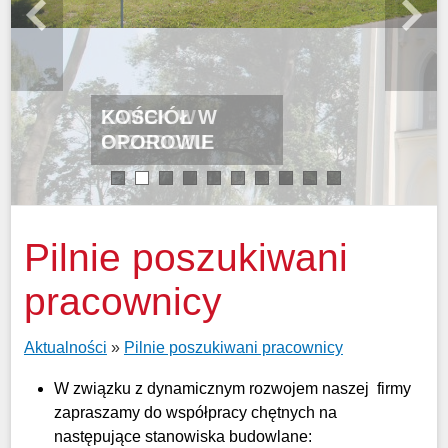
KOŚCIÓŁ W
OPOROWIE
1
2
3
4
5
6
7
8
9
10
Pilnie poszukiwani
pracownicy
Aktualności
»
Pilnie poszukiwani pracownicy
W związku z dynamicznym rozwojem naszej firmy
zapraszamy do współpracy chętnych na
następujące stanowiska budowlane: