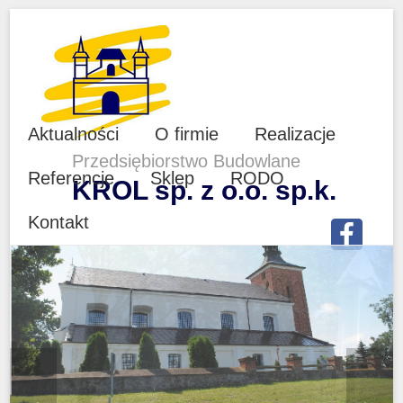
Aktualności
O firmie
Realizacje
Przedsiębiorstwo Budowlane
Referencje
Sklep
RODO
KROL sp. z o.o. sp.k.
Kontakt