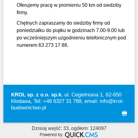
Oferujemy pracę w promieniu 50 km od siedziby
firmy.
Chętnych zapraszamy do siedziby firmy od
poniedziałku do piątku w godzinach 7.00-9.00 lub
po wcześniejszym uzgodnieniu telefonicznym pod
numerem 63 273 17 88.
KROL sp. z o.o. sp.k.
ul. Cegielniana 1, 62-650
Kłodawa, Tel: +48 6327 31 788, email:
info@krol-
budownictwo.pl
drukuj
Dzisiaj wejść: 33, ogółem: 124097