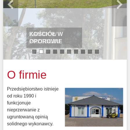
KOŚCIÓŁ W
OPOROWIE
1
2
3
4
5
6
7
8
9
10
O firmie
Przedsiębiorstwo istnieje
od roku 1990 i
funkcjonuje
nieprzerwanie z
ugruntowaną opinią
solidnego wykonawcy.