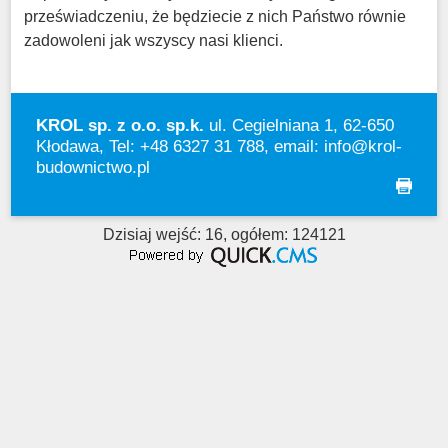
przeświadczeniu, że będziecie z nich Państwo równie
zadowoleni jak wszyscy nasi klienci.
KROL sp. z o.o. sp.k.
ul. Cegielniana 1, 62-650
Kłodawa, Tel: +48 6327 31 788, email:
info@krol-
budownictwo.pl
drukuj
Dzisiaj wejść: 16, ogółem: 124121