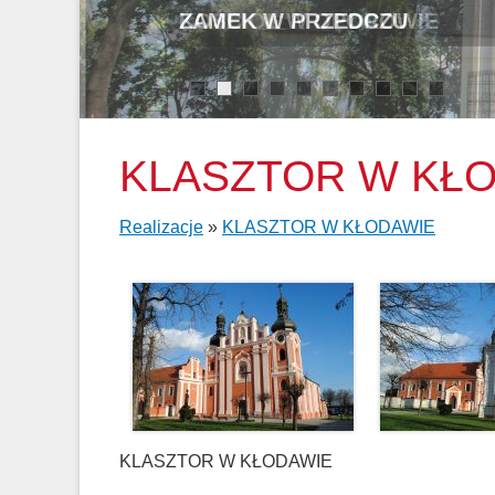
KOŚCIÓŁ W OPOROWIE
1
2
3
4
5
6
7
8
9
10
KLASZTOR W KŁ
Realizacje
»
KLASZTOR W KŁODAWIE
KLASZTOR W KŁODAWIE