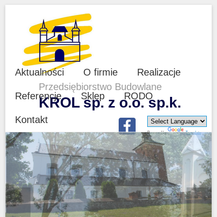
Aktualności
O firmie
Realizacje
Przedsiębiorstwo Budowlane
Referencje
Sklep
RODO
KROL sp. z o.o. sp.k.
Kontakt
Powered by
Translate