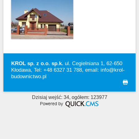
KROL sp. z o.o. sp.k.
ul. Cegielniana 1, 62-650
Kłodawa, Tel: +48 6327 31 788, email:
info@krol-
budownictwo.pl
drukuj
Dzisiaj wejść: 34, ogółem: 123977