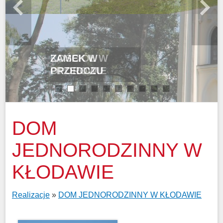
KOŚCIÓŁ W
OPOROWIE
1
2
3
4
5
6
7
8
9
10
DOM
JEDNORODZINNY W
KŁODAWIE
Realizacje
»
DOM JEDNORODZINNY W KŁODAWIE